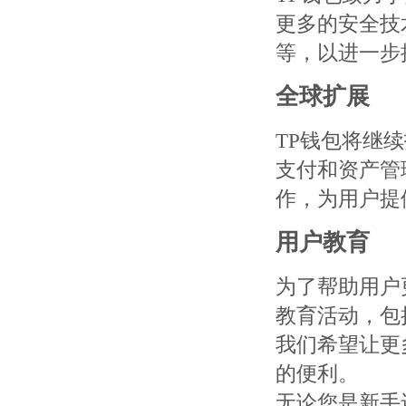
更多的安全技
等，以进一步
全球扩展
TP钱包将继
支付和资产管
作，为用户提
用户教育
为了帮助用户
教育活动，包
我们希望让更
的便利。
无论您是新手