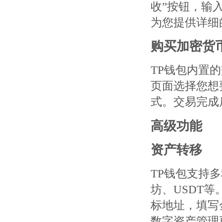
收”按钮，输
为您提供详细
购买加密货
TP钱包内置
页面选择您想
式。交易完成
高级功能
资产转移
TP钱包支持
坊、USDT
标地址，填写
数字资产管理