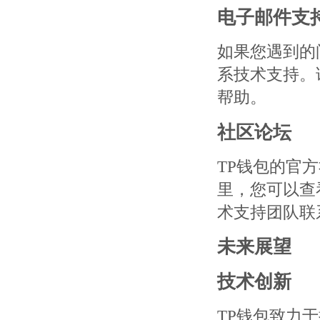
电子邮件支
如果您遇到的
系技术支持。
帮助。
社区论坛
TP钱包的官
里，您可以查
术支持团队联
未来展望
技术创新
TP钱包致力