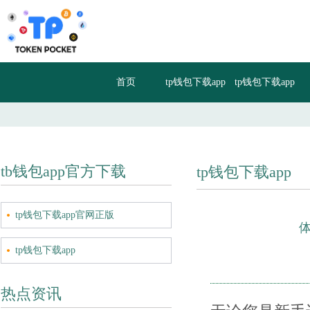
首页
tp钱包下载app
tp钱包下载app
官网正版
tb钱包app官方下载
tp钱包下载app
tp钱包下载app官网正版
tp钱包下载app
热点资讯