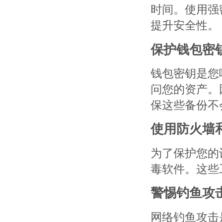
时间。使用强
提升安全性。
保护钱包密
钱包密钥是您
问您的资产。
保这些备份不
使用防火墙
为了保护您的
毒软件。这些
警惕钓鱼攻
网络钓鱼攻击