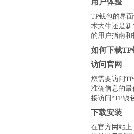
用户体验
TP钱包的界
术大牛还是新
的用户指南和
如何下载T
访问官网
您需要访问T
准确信息的最
接访问“TP钱
下载安装
在官方网站上